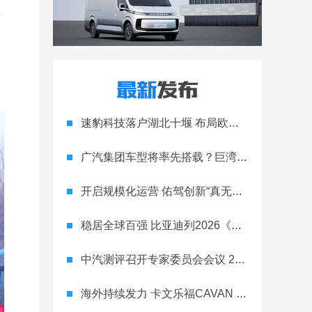
速豹科技落户湖北十堰 布局欧洲链通本土激活商用车产业
广汽集团车型将率先搭载？巨湾固态电池完成针刺试验
开启规模化运营 佑驾创新“真无图”无人车落地河南济源
稳居全球百强 比亚迪列2026《财富》世界500强第91位
中汽测评召开专家委员会会议 2026首批车型结果同期发布
海外持续发力 卡文乐福CAVAN C1右舵车型交付泰国客户