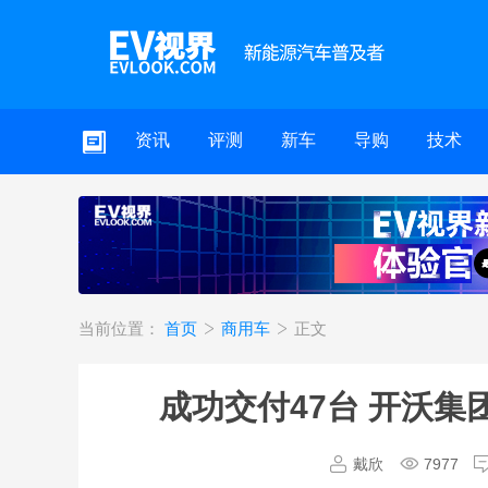
资讯
评测
新车
导购
技术
当前位置：
首页
商用车
正文
成功交付47台 开沃
戴欣
7977