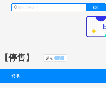
搜索
SE【停售】
插电
片
资讯