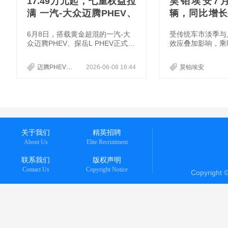
17.49万元起，七重权益拉
昊铂埃安7月
满 一汽-大众迈腾PHEV、
辆，同比增长3
探岳L PHEV开启预售
新Ray系列蓄
6月8日，搭载黄金超混的一汽-大
受传统车市淡季与
众迈腾PHEV、探岳L PHEV正式开
效应叠加影响，乘
启预售，通过五大黄金标准，精准
26年7月全国乘
切入用户想要的“省、长、顺、智
量同比下降16.8
迈腾PHEV
探岳L PHEV
2026-06-08 16:44
昊铂埃安
能、安全”五大核心诉求，为混动
促销驱动的增长模
市场带来全新答案。
求主导的发展节奏
下，昊铂埃安依然
势：7月终端销量达
比增长31.74%
比正增长，在车市
独立行情，也充分
关于我们
精英招聘
越时间周期，逆势
About Us
Elite Recruitment
联系我们
版权声明
Contact Us
Copyright Notice
Copyright