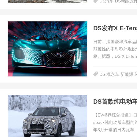
DS汽车 DS新能源
DS发布X E-T
日前，法国豪华汽车品牌
颠覆性的不对称外观设
格。据悉，DS X E-Ten
DS 概念车 新能源 
DS首款纯电动
【EV视界综合报道】日
sback纯电动版车型
年3月开幕的日内瓦车