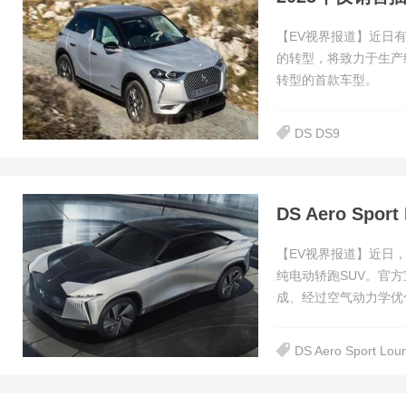
【EV视界报道】近日有消
的转型，将致力于生产
转型的首款车型。
DS DS9
DS Aero Sp
【EV视界报道】近日，D
纯电动轿跑SUV。官
成、经过空气动力学优
DS Aero Sport Lou