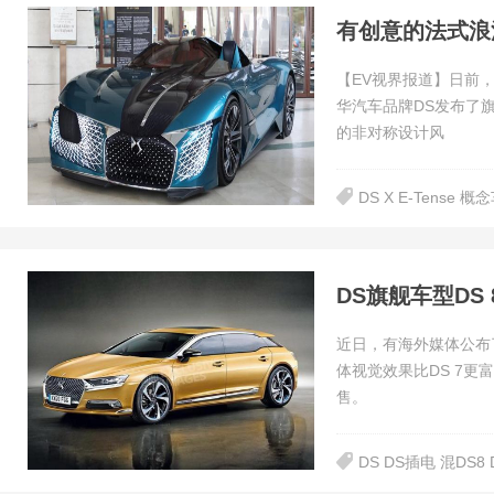
有创意的法式浪漫 
【EV视界报道】日前，在
华汽车品牌DS发布了旗
的非对称设计风
DS X E-Tense 概
DS旗舰车型DS
近日，有海外媒体公布
体视觉效果比DS 7更
售。
DS DS插电 混DS8 