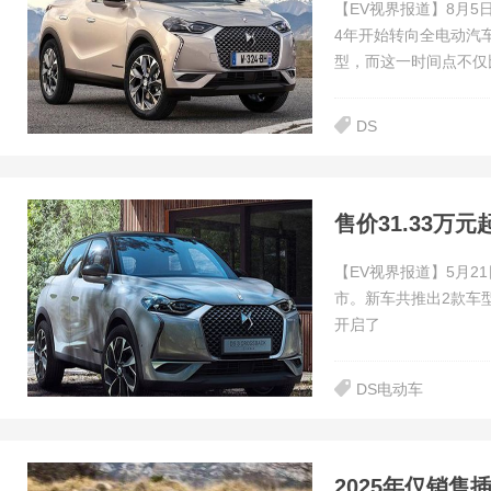
【EV视界报道】8月5日
4年开始转向全电动汽
型，而这一时间点不仅
DS
售价31.33万元起，
【EV视界报道】5月21日
市。新车共推出2款车型
开启了
DS电动车
2025年仅销售