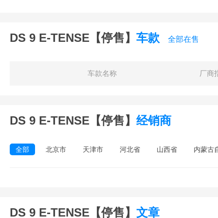
DS 9 E-TENSE【停售】
车款
全部在售
车款名称
厂商
DS 9 E-TENSE【停售】
经销商
全部
北京市
天津市
河北省
山西省
内蒙古
DS 9 E-TENSE【停售】
文章