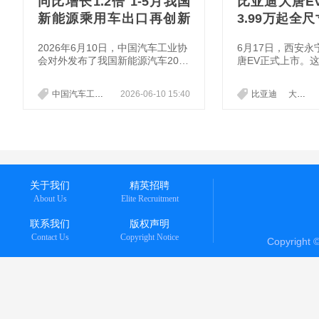
同比增长1.2倍 1-5月我国
比亚迪大唐E
新能源乘用车出口再创新
3.99万起全
高
UV来了
2026年6月10日，中国汽车工业协
6月17日，西安
会对外发布了我国新能源汽车2026
唐EV正式上市。
年5月以及2026年1-5月的产销最
舰SUV，售价23.9
新数据。其中，2026年5月，我国
元，一口气甩出2
中国汽车工业协会
2026-06-10 15:40
新能源汽车
产销最新数据
比亚迪
大唐EV
新能源汽车产销分别完成155.4万
面看是一次常规的
辆和149.6万辆，环比分别增长17.
果仔细拆解它的每
7%和11.3%，同比分别增长22.4%
发现：比亚迪这次
和14.4%。而2026年1-5月，新能
而是在定标准。
源汽车产销累计完成584.1万辆和5
80.2万辆，同比分别增长2.5%和3.
5%。
关于我们
精英招聘
About Us
Elite Recruitment
联系我们
版权声明
Contact Us
Copyright Notice
Copyright