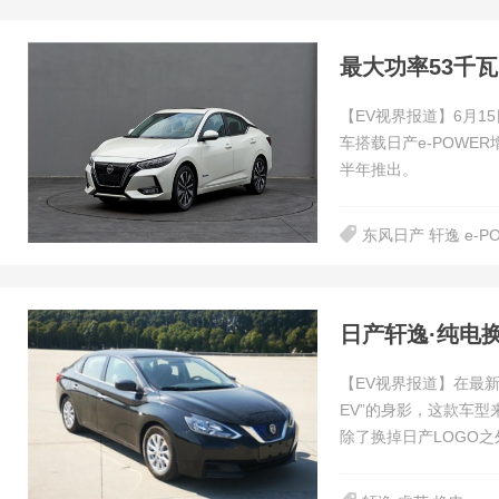
最大功率53千瓦
【EV视界报道】6月1
车搭载日产e-POW
半年推出。
东风日产 轩逸 e-P
日产轩逸·纯电换
【EV视界报道】在最
EV”的身影，这款车
除了换掉日产LOGO之