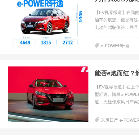
【EV视界报道】在我
油车的痕迹。但是有这
电动的驾驶体验，并且
e-POWER轩逸
能否e炮而红？解
【EV视界报道】在上个
型轩逸。随着e-PO
速，无疑使东风日产再
东风日产 e-POWE