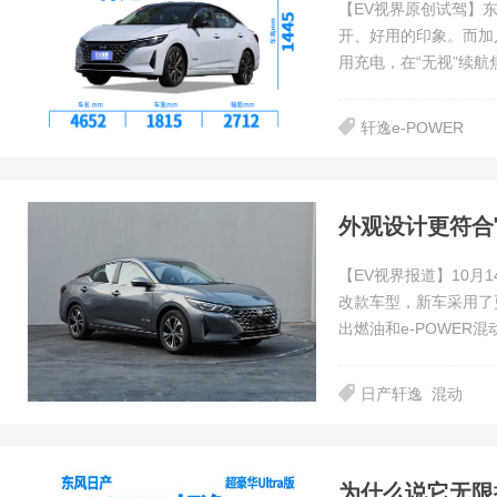
【EV视界原创试驾】
开、好用的印象。而加入
用充电，在“无视”续航
轩逸e-POWER
外观设计更符合
【EV视界报道】10月
改款车型，新车采用了
出燃油和e-POWER
日产轩逸
混动
为什么说它无限