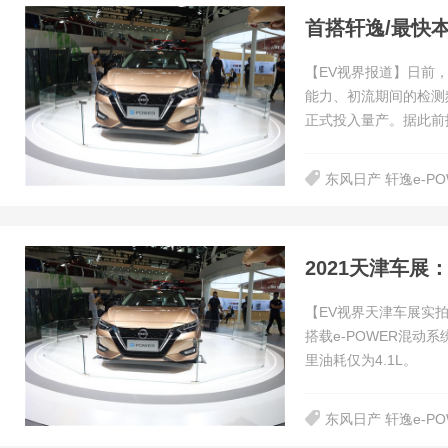
首搭轩逸/最快本
【EV视界报道】日前
能力、初流期间的检测
正式投入量产。据此前
东风日产 轩逸e-P
【EV视界天津车展实拍
搭载e-POWER混动
里油耗仅为4.1L。
东风日产 轩逸e-PO