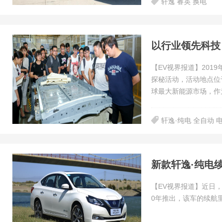
轩逸 睿英 换电
以行业领先科技
【EV视界报道】201
探秘活动，活动地点位
球最大新能源市场，作
轩逸·纯电 全自动 
新款轩逸·纯电续
【EV视界报道】近日，
0年推出，该车的续航里