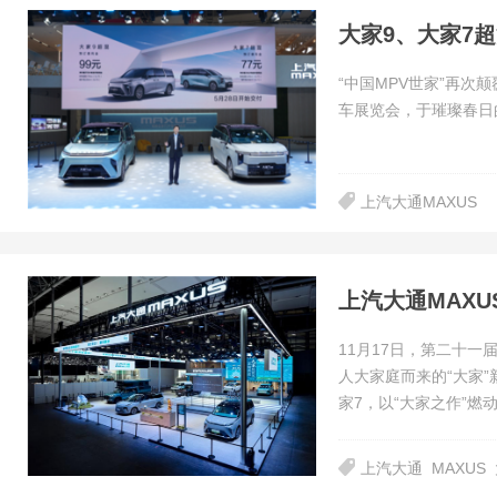
“中国MPV世家”再次
车展览会，于璀璨春日
上汽大通MAXUS
11月17日，第二十一
人大家庭而来的“大家”
家7，以“大家之作”燃
上汽大通
MAXUS