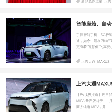
新能源物流车
上汽
手握智能手机，5G极
通，如今生活在万物互
更有着“智慧值”的高要
上汽大通
MAXUS
上汽大通MAXU
【EV视界报道】近日我
MIFA 量产版将于 1
商务纯电 MPV，并