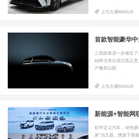
上汽大通MAXUS
三胎政策进一步催生了
始终没有出现过真正意
户翘首以盼。
上汽大通MAXUS
软件定义汽车，绿色驱动
家”为主题，携旗下新能