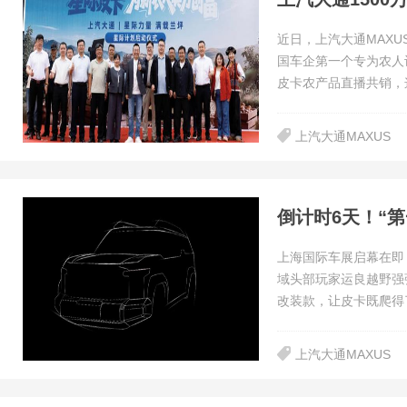
近日，上汽大通MAX
国车企第一个专为农人设
皮卡农产品直播共销，
上汽大通MAXUS
上海国际车展启幕在即
域头部玩家运良越野强
改装款，让皮卡既爬得
上汽大通MAXUS