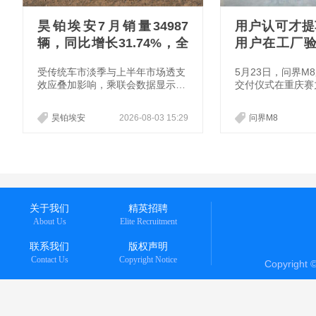
昊铂埃安7月销量34987
用户认可才提
辆，同比增长31.74%，全
用户在工厂
新Ray系列蓄势待发
圆满举行
受传统车市淡季与上半年市场透支
5月23日，问界M
效应叠加影响，乘联会数据显示20
交付仪式在重庆赛
26年7月全国乘用车市场预计零售
（龙兴）隆重举行
量同比下降16.8%，行业正从短期
的问界M8准车主
昊铂埃安
2026-08-03 15:29
问界M8
促销驱动的增长模式，回归真实需
超级工厂，化身“
求主导的发展节奏。大盘承压之
浸式见证爱车生产
下，昊铂埃安依然延续了增长的态
受“家庭智慧旗舰S
势：7月终端销量达34987辆，同
准。当天，问界“
比增长31.74%，实现连续5个月同
华”活动在赛力斯
比正增长，在车市调整周期中跑出
行，赛力斯汽车智
独立行情，也充分体现昊铂埃安穿
海涛与问界M8用
关于我们
精英招聘
越时间周期，逆势上涨的韧性。
堂，围绕产品性能
About Us
Elite Recruitment
题展开深入交流。
联系我们
版权声明
Contact Us
Copyright Notice
Copyright