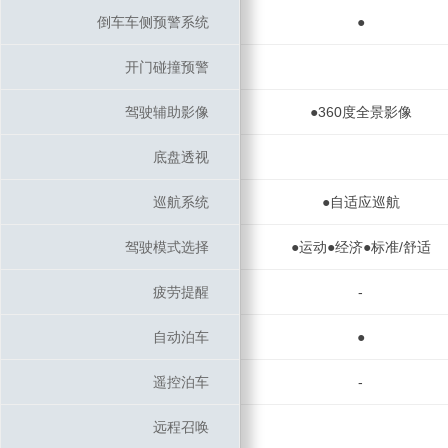
倒车车侧预警系统
倒车车侧预警系统
●
开门碰撞预警
开门碰撞预警
驾驶辅助影像
驾驶辅助影像
●360度全景影像
底盘透视
底盘透视
巡航系统
巡航系统
●自适应巡航
驾驶模式选择
驾驶模式选择
●运动●经济●标准/舒适
疲劳提醒
疲劳提醒
-
自动泊车
自动泊车
●
遥控泊车
遥控泊车
-
远程召唤
远程召唤