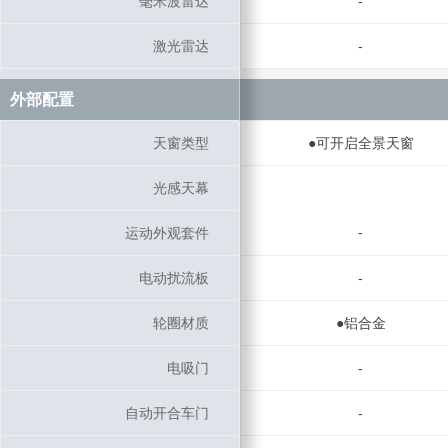
毫米波雷达
毫米波雷达
-
激光雷达
激光雷达
-
外部配置
外部配置
天窗类型
天窗类型
●可开启全景天窗
光感天幕
光感天幕
-
运动外观套件
运动外观套件
电动扰流板
电动扰流板
-
轮圈材质
轮圈材质
●铝合金
电吸门
电吸门
-
自动开合车门
自动开合车门
-