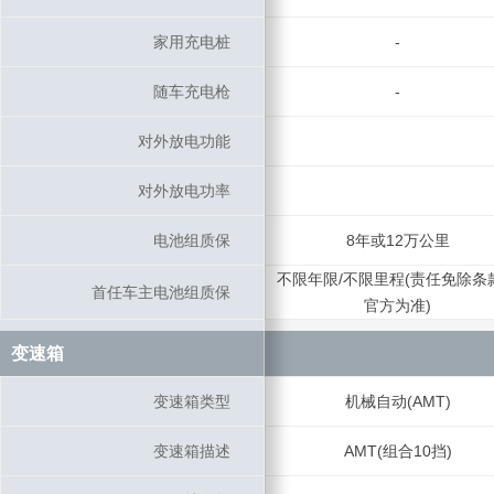
家用充电桩
家用充电桩
-
随车充电枪
随车充电枪
-
对外放电功能
对外放电功能
对外放电功率
对外放电功率
电池组质保
电池组质保
8年或12万公里
不限年限/不限里程(责任免除条
首任车主电池组质保
首任车主电池组质保
官方为准)
变速箱
变速箱
变速箱类型
变速箱类型
机械自动(AMT)
变速箱描述
变速箱描述
AMT(组合10挡)