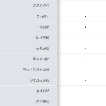
发动机启停
发动机启停
-
自动驻车
自动驻车
●
上坡辅助
上坡辅助
●
陡坡缓降
陡坡缓降
-
夜视系统
夜视系统
-
可变转向比
可变转向比
-
整体主动转向系统
整体主动转向系统
-
涉水感应系统
涉水感应系统
-
低速四驱
低速四驱
蠕行模式
蠕行模式