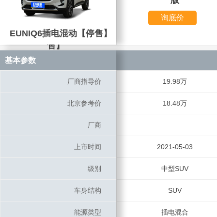
版
询底价
EUNIQ6插电混动【停售】
EUNIQ6插电混动【停
售】
基本参数
基本参数
厂商指导价
厂商指导价
19.98万
北京参考价
北京参考价
18.48万
厂商
厂商
上市时间
上市时间
2021-05-03
级别
级别
中型SUV
车身结构
车身结构
SUV
能源类型
能源类型
插电混合