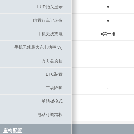
●
HUD抬头显示
HUD抬头显示
内置行车记录仪
内置行车记录仪
●
手机无线充电
手机无线充电
●第一排
手机无线最大充电功率[W]
手机无线最大充电功率[W]
-
方向盘换挡
方向盘换挡
ETC装置
ETC装置
主动降噪
主动降噪
-
单踏板模式
单踏板模式
电动可调踏板
电动可调踏板
-
座椅配置
座椅配置