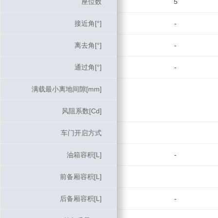
座位数
座位数
5
接近角[°]
接近角[°]
-
离去角[°]
离去角[°]
-
通过角[°]
通过角[°]
-
满载最小离地间隙[mm]
满载最小离地间隙[mm]
风阻系数[Cd]
风阻系数[Cd]
车门开启方式
车门开启方式
油箱容积[L]
油箱容积[L]
-
前备厢容积[L]
前备厢容积[L]
后备厢容积[L]
后备厢容积[L]
-