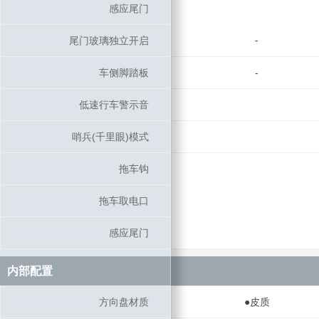
感应尾门
感应尾门
-
尾门玻璃独立开启
尾门玻璃独立开启
车侧脚踏板
车侧脚踏板
-
低速行车警示音
低速行车警示音
哨兵(千里眼)模式
哨兵(千里眼)模式
拖车钩
拖车钩
拖车取电口
拖车取电口
感应尾门
感应尾门
内部配置
内部配置
方向盘材质
方向盘材质
●皮质