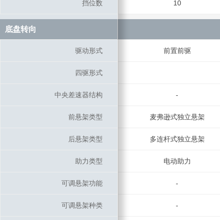
挡位数
挡位数
10
底盘转向
底盘转向
驱动形式
驱动形式
前置前驱
四驱形式
四驱形式
中央差速器结构
中央差速器结构
-
前悬架类型
前悬架类型
麦弗逊式独立悬架
后悬架类型
后悬架类型
多连杆式独立悬架
助力类型
助力类型
电动助力
可调悬架功能
可调悬架功能
-
可调悬架种类
可调悬架种类
-