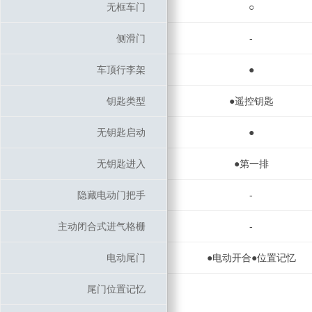
无框车门
无框车门
○
侧滑门
侧滑门
-
车顶行李架
车顶行李架
●
钥匙类型
钥匙类型
●遥控钥匙
无钥匙启动
无钥匙启动
●
无钥匙进入
无钥匙进入
●第一排
隐藏电动门把手
隐藏电动门把手
-
主动闭合式进气格栅
主动闭合式进气格栅
-
电动尾门
电动尾门
●电动开合●位置记忆
尾门位置记忆
尾门位置记忆