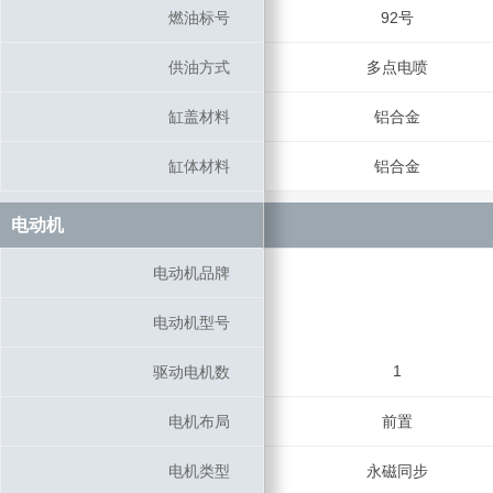
燃油标号
燃油标号
92号
供油方式
供油方式
多点电喷
缸盖材料
缸盖材料
铝合金
缸体材料
缸体材料
铝合金
电动机
电动机
电动机品牌
电动机品牌
电动机型号
电动机型号
1
驱动电机数
驱动电机数
电机布局
电机布局
前置
电机类型
电机类型
永磁同步