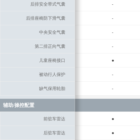
后排安全带式气囊
后排安全带式气囊
-
后排座椅防下滑气囊
后排座椅防下滑气囊
-
中央安全气囊
中央安全气囊
-
第二排正向气囊
第二排正向气囊
-
儿童座椅接口
儿童座椅接口
●
被动行人保护
被动行人保护
-
缺气保用轮胎
缺气保用轮胎
-
辅助/操控配置
辅助/操控配置
前驻车雷达
前驻车雷达
●
后驻车雷达
后驻车雷达
●