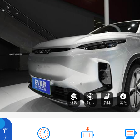
外观
前排
后排
其他
官
方