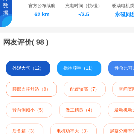
数
官方公布续航
充电时间（快/慢）
驱动电机
据
62 km
-/3.5
永磁同
网友评价(
98
)
外观大气（12）
操控顺手（11）
性价比可
腰部支撑舒适（8）
配置较高（7）
空间宽
转向侧倾小（5）
做工精良（4）
发动机动
后备箱（3）
电机功率大（3）
屏幕分辨率