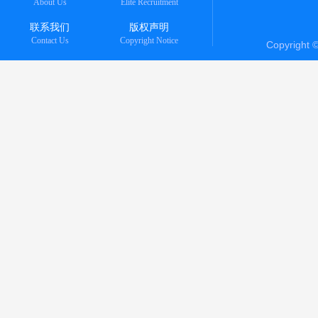
About Us
Elite Recruitment
联系我们
版权声明
Contact Us
Copyright Notice
Copyright