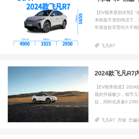
【EV视界原创试驾】
本框架不变的情况下，
年度改款车型却大不相
飞凡R7
2024款飞凡R
【EV视界报道】202
观的升级极少，细节几
征，同时也具备0.238
飞凡R7
升级
巴赫