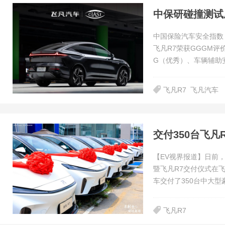
中保研碰撞测试
中国保险汽车安全指数（
飞凡R7荣获GGGM
G（优秀）、车辆辅助
飞凡R7
飞凡汽车
交付350台飞
【EV视界报道】日前
暨飞凡R7交付仪式在
车交付了350台中大型
飞凡R7