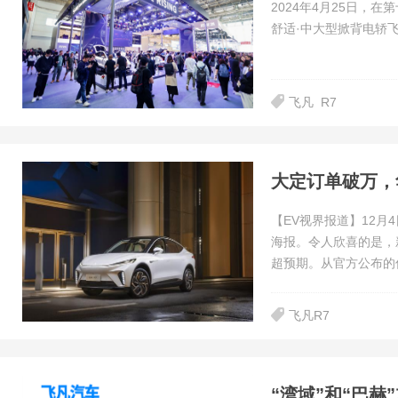
2024年4月25日，
舒适·中大型掀背电轿
飞凡
R7
大定订单破万，华
【EV视界报道】12月
海报。令人欣喜的是，
超预期。从官方公布的
飞凡R7
“湾域”和“巴赫