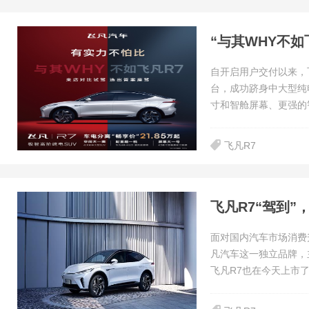
“与其WHY不如
自开启用户交付以来，飞
台，成功跻身中大型纯
寸和智舱屏幕、更强的
飞凡R7
飞凡R7“驾到”
面对国内汽车市场消费
凡汽车这一独立品牌，
飞凡R7也在今天上市