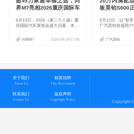
超45万家庭幸福之选，问
20万内满配
界M7亮相2026重庆国际车
板昊铂S60
展
益价17.99万-
6月13日，2026（第二十八届）重
6月12日，以“智
庆国际汽车展览会盛大启幕，本届
广汽昊铂首届用户日
展会以"智启新程·潮领未来"为主
上市发布会，在广
题，汇聚超百个品牌、千余款车型
小镇正式举办。新
问界M7
2026-06-16 17:45
广汽昊铂
同台竞技，问界携全系车型高规格
UV昊铂S600迎
亮相主场。其中，"国民SUV幸福
出纯电660Max、纯
旗舰"问界M7，凭借宽适空间、超
增程230Max、增程
强驾控、全维安全等亮点成为现场
+四款车型，官方指
高人气车型之一，吸引了众多观众
21.99万元，限时权
打卡体验。
9.99万元。作为2
UV天花板，昊铂S
关于我们
精英招聘
40项高
About Us
Elite Recruitment
联系我们
版权声明
Contact Us
Copyright Notice
Copyright