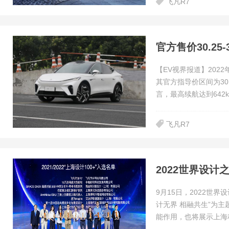
飞凡R7
官方售价30.25
【EV视界报道】202
其官方指导价区间为30
言，最高续航达到642k
飞凡R7
2022世界设计
9月15日，2022世
计无界 相融共生”为
能作用，也将展示上海