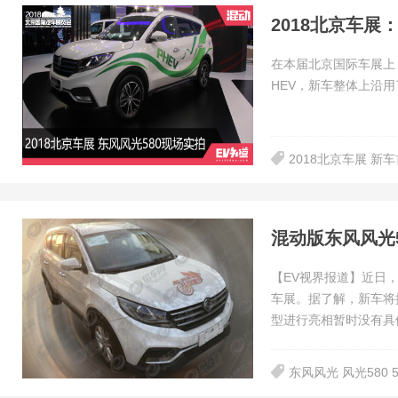
2018北京车展
在本届北京国际车展上
HEV，新车整体上沿
2018北京车展 新车
混动版东风风光
【EV视界报道】近日
车展。据了解，新车将
型进行亮相暂时没有具
东风风光 风光580 