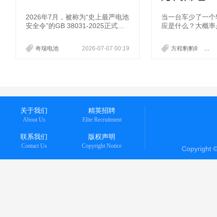
​2026年7月，被称为“史上最严电池
当一台车少了一个
安全令”的GB 38031-2025正式强
应是什么？大概率
制落地。新国标彻底终结了过
寸步难行。这是过
去“热失控后争取5分钟逃生时间”的
行业和所有用户默
奇瑞电池
2026-07-07 00:19
方程豹豹8
方程
旧共识，直接划定了“不起火、不
月13日，比亚迪
爆炸”的零容忍红线。
会，直接把这条铁
关于我们
精英招聘
About Us
Elite Recruitment
联系我们
版权声明
Contact Us
Copyright Notice
Copyright