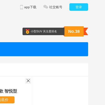
app下载
社交账号
登录
No.38
小型SUV 关注度排名
0款 智悦型
询底价