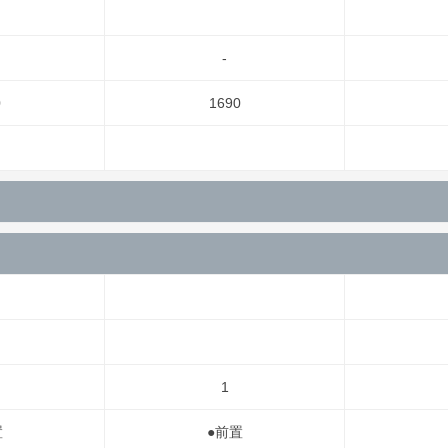
-
0
1690
1
置
●前置