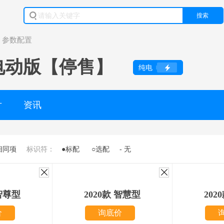
搜索
参数配置
 电动版【停售】
纯电
片
资讯
相同项
标识符：
●标配
○选配
- 无
 智尊型
2020款 智慧型
202
价
询底价