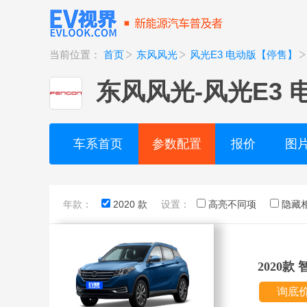
当前位置：
首页
东风风光
风光E3 电动版【停售】
东风风光
-
风光E3
车系首页
参数配置
报价
图
年款：
2020 款
设置：
高亮不同项
隐藏
2020款
询底