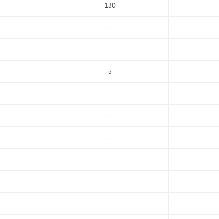
180
-
5
-
-
-