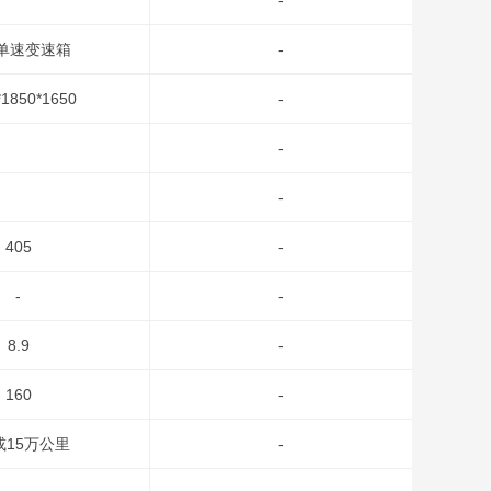
-
 单速变速箱
-
*1850*1650
-
-
-
405
-
-
-
8.9
-
160
-
或15万公里
-