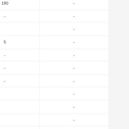
180
-
-
-
-
5
-
-
-
-
-
-
-
-
-
-