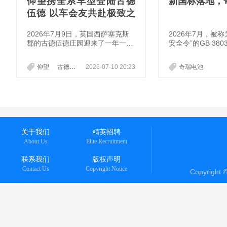
仰望携全系车型登陆古德
新国标落地，
伍德 以车会友共赴极致之
约
2026年7月9日，英国西萨塞克斯
​2026年7月，被
郡的古德伍德庄园迎来了一年一度
安全令”的GB 380
的汽车文化盛宴。这片从1936年就
制落地。新国标彻
流淌着纯粹赛车基因的土地，自19
去“热失控后争取5
仰望
古德伍德
2026-07-10 20:23
奇瑞电池
93年正式创办速度节以来，早已成
旧共识，直接划定
为全球车迷心中的朝圣地标
爆炸”的零容忍红
关于我们
精英招聘
About Us
Elite Recruitment
联系我们
版权声明
Contact Us
Copyright Notice
Copyright