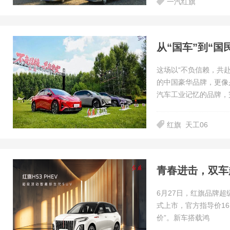
一汽红旗
从“国车”到“国
这场以“不负信赖，共
的中国豪华品牌，更像是
汽车工业记忆的品牌，
红旗
天工06
6月27日，红旗品牌超级
式上市，官方指导价16.
价”。新车搭载鸿