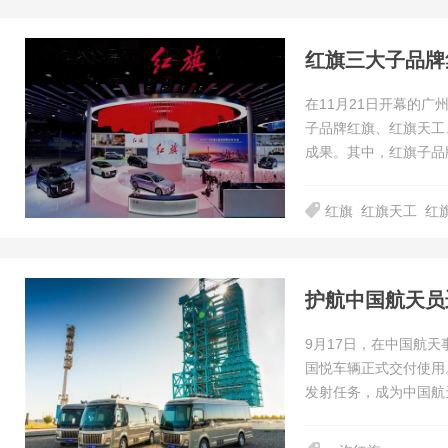
红旗三大子品牌
在11月21日开幕的
子品牌红旗、红旗天工
成果。其中，红旗子品
红旗
红旗天工
红
9月17日，在中国航
国悦车辆正式交付使用
发射任务，成为中国航