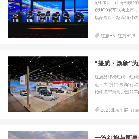
5月20日，山海相映的
旗HQ9双车联袂上市
旗品牌以一场温情对话
红旗H5
红旗HQ9
红旗品牌携红旗、红旗
进三大“提质·焕新”
始终坚守为用户造好车
2026北京车展
红
一汽红旗与阿里