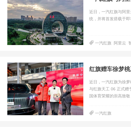
近日，一汽红旗与阿里
统，并将首发搭载于即将
一汽红旗
阿里云
红旗赠车徐梦桃
近日，一汽红旗为徐梦桃
与红旗天工 06 正
国体育荣耀的崇高致敬
一汽红旗