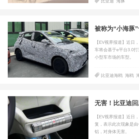
比亚迪
海豚
被称为“小海豚
【EV视界报道】近日
车将会基于e平台3.
小型车市场的车型。
比亚迪海鸥
海鸥
无害！比亚迪回
【EV视界报道】近日
复，表示此次现象是由
铝，对身体无害。