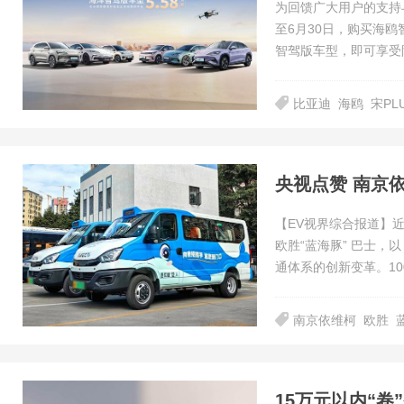
为回馈广大用户的支持
至6月30日，购买海鸥
智驾版车型，即可享受
比亚迪
海鸥
宋PL
央视点赞 南京
【EV视界综合报道】近日
欧胜“蓝海豚” 巴士
通体系的创新变革。10
南京依维柯
欧胜
15万元以内“