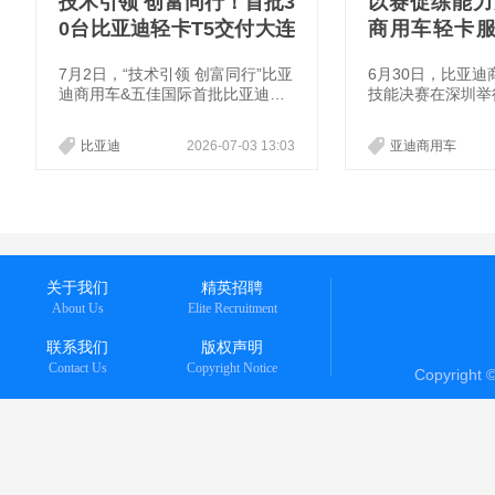
技术引领 创富同行！首批3
以赛促练能力
0台比亚迪轻卡T5交付大连
商用车轻卡
五佳
圆满落幕
7月2日，“技术引领 创富同行”比亚
6月30日，比亚
迪商用车&五佳国际首批比亚迪轻
技能决赛在深圳举
卡T5交付活动在辽宁大连顺利举
以赛促练、以赛促
行。首批30台比亚迪轻卡T5正式
国售后团队的综合
比亚迪
2026-07-03 13:03
亚迪商用车
交付大连五佳国际贸易有限公司，
打磨维修技术、规
并将投入城市配送、快消品运输等
善服务体系，为广
运营场景，以新能源技术赋能物流
户带来更专业、优
运输，为企业提升运营效率、降低
体验。
运营成本提供有力支撑，助力滨城
绿色物流发展。
关于我们
精英招聘
About Us
Elite Recruitment
联系我们
版权声明
Contact Us
Copyright Notice
Copyright