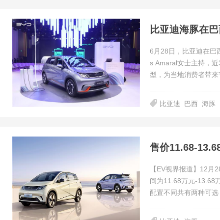
比亚迪海豚在巴
6月28日，比亚迪在巴
s Amaral女士主
型，为当地消费者带来
比亚迪
巴西
海豚
售价11.68-1
【EV视界报道】12月
间为11.68万元-1
配置不同共有两种可选