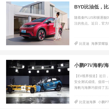
BYD比油低，
随着秦PLUS和驱逐
注的焦点。近日，官方
比亚迪
海豚荣耀版
小鹏P7i/海豹/
【EV视界报道】近日，
安全测试成绩。值得一
海豹与海豚均获得了五
比亚迪海豚
小鹏P7