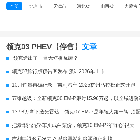
全部
北京市
天津市
河北省
山西省
内蒙古
领克03 PHEV【停售】
文章
领克造出了一台无短板瓦罐？
领克07旅行版预告图发布 预计2026年上市
10月销量再破纪录！吉利汽车·2025杭州马拉松正式开跑
五维越级：全新领克08 EM-P限时15.98万起，以全域进阶满足全
13.98万拿下激光雷达！领克07 EM-P是年轻人第一辆"顶
把豪华插混轿车卖成白菜价，领克10 EM-P的“野心”很大
吉利电混多元发力 AI赋能再塑新能源价值新境