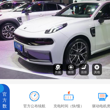
外观
前排
后排
其他
官
方
数
官方公布续航
充电时间（快/慢）
驱动电机