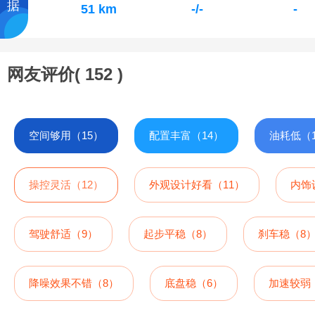
据
51 km
-/-
-
网友评价(
152
)
空间够用（15）
配置丰富（14）
油耗低（1
操控灵活（12）
外观设计好看（11）
内饰
驾驶舒适（9）
起步平稳（8）
刹车稳（8
降噪效果不错（8）
底盘稳（6）
加速较弱