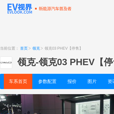
当前位置：
首页
领克
领克03 PHEV【停售】
领克
-
领克03 PHEV【
车系首页
参数配置
报价
图片
资