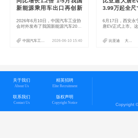
同比增长1.2倍 1-5月我国
比亚迪大唐E
新能源乘用车出口再创新
3.99万起全
高
UV来了
2026年6月10日，中国汽车工业协
6月17日，西安
会对外发布了我国新能源汽车2026
唐EV正式上市。
年5月以及2026年1-5月的产销最
舰SUV，售价23.9
新数据。其中，2026年5月，我国
元，一口气甩出2
中国汽车工业协会
2026-06-10 15:40
新能源汽车
产销最新数据
比亚迪
大唐EV
新能源汽车产销分别完成155.4万
面看是一次常规的
辆和149.6万辆，环比分别增长17.
果仔细拆解它的每
7%和11.3%，同比分别增长22.4%
发现：比亚迪这次
和14.4%。而2026年1-5月，新能
而是在定标准。
源汽车产销累计完成584.1万辆和5
80.2万辆，同比分别增长2.5%和3.
5%。
关于我们
精英招聘
About Us
Elite Recruitment
联系我们
版权声明
Contact Us
Copyright Notice
Copyright