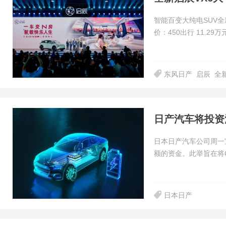
智能百变大纯电SUV全
价：450出行 11.29万元；
东风日产
启辰
全
日产汽车将投资汽
日本日产汽车公司周一宣
额的资金。此举旨在将C
日本日产