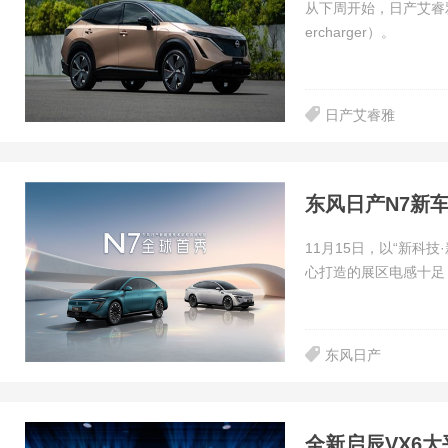
从下周开始，日产艾睿雅
ercharger）。
日产艾睿雅
东风日产N7新
11月15日，以“新科
心打造的展区电感十足
东风日产
全新启辰VX6大