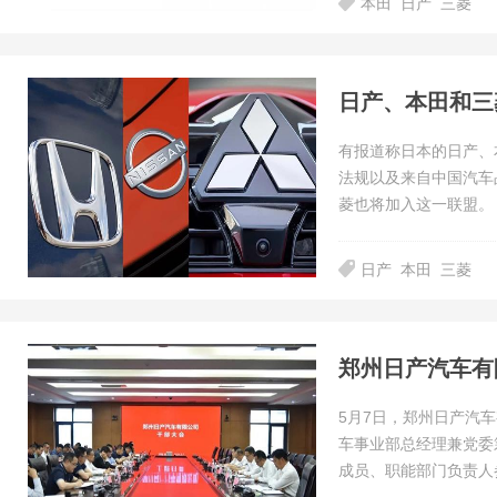
本田
日产
三菱
日产、本田和三
有报道称日本的日产、
法规以及来自中国汽车
菱也将加入这一联盟。
日产
本田
三菱
郑州日产汽车有
5月7日，郑州日产汽
车事业部总经理兼党委
成员、职能部门负责人