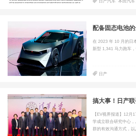
日产汽车
本田汽车
配备固态电池的全电
在 2023 年 10 月
新型 1,341 马力跑
日产
搞大事！日产联
【EV视界报道】12
学成立联合研究中心，
群的有效沟通方式，以