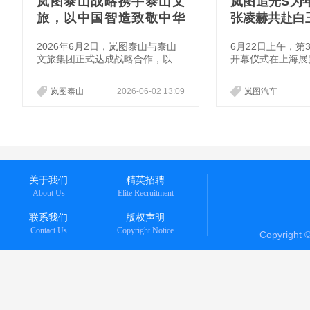
岚图泰山战略携手泰山文
岚图追光S为
旅，以中国智造致敬中华
张凌赫共赴白
山河
2026年6月2日，岚图泰山与泰山
6月22日上午，第
文旅集团正式达成战略合作，以中
开幕仪式在上海展
华文脉之巅相遇中国智造之巅，以
年演员张凌赫受邀
文化自信为基、以旗舰实力为翼，
视节“白玉兰青年
岚图泰山
2026-06-02 13:09
岚图汽车
共启“稳如泰山”的文化出行新征途
汽车将成为本届上
。
用车，全新车型岚
月26日在“白玉兰
正式亮相。
关于我们
精英招聘
About Us
Elite Recruitment
联系我们
版权声明
Contact Us
Copyright Notice
Copyright