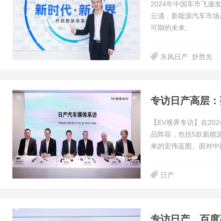
2024年中国车市飞
云涌，新能源汽车市场
可期的未来。
东风日产
舒胜先
【EV视界专访】在20
品阵容，包括5款新能
来的宏伟蓝图。面对中
日产
专访日产、百度