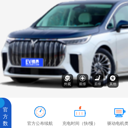
外观
前排
后排
其他
官
方
数
官方公布续航
充电时间（快/慢）
驱动电机