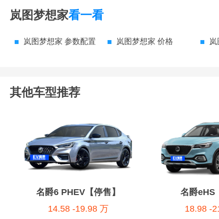
岚图梦想家
看一看
岚图梦想家 参数配置
岚图梦想家 价格
岚
其他车型推荐
名爵6 PHEV【停售】
名爵eHS
14.58 -19.98 万
18.98 -