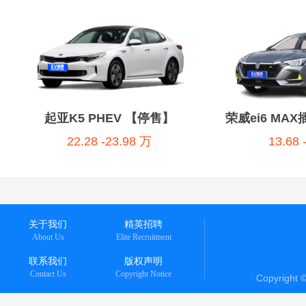
起亚K5 PHEV 【停售】
荣威ei6 MA
22.28 -23.98 万
13.68 
关于我们
精英招聘
About Us
Elite Recruitment
联系我们
版权声明
Contact Us
Copyright Notice
Copyright