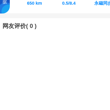
据
650 km
0.5/8.4
永磁同
网友评价(
0
)