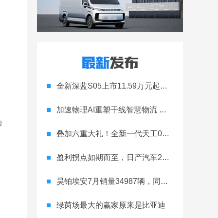
全新深蓝S05上市11.59万元起，全球时尚激光智能SUV全面进阶
加速物理AI重塑干线智慧物流 智加科技战略合作图达通
动
叠加六重大礼！全新一代天工08 670 Max上市限时价17.99万元
盈利拐点如期而至，日产汽车26财年一季度财报释放稳健增长信号
昊铂埃安7月销量34987辆，同比增长31.74%，全新Ray系列蓄势待发
绿茵场最大的赢家原来是比亚迪