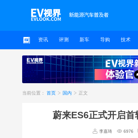
资讯
评测
新车
导购
技术
当前位置：
首页
国内
正文
蔚来ES6正式开启首
李嘉琦
6976