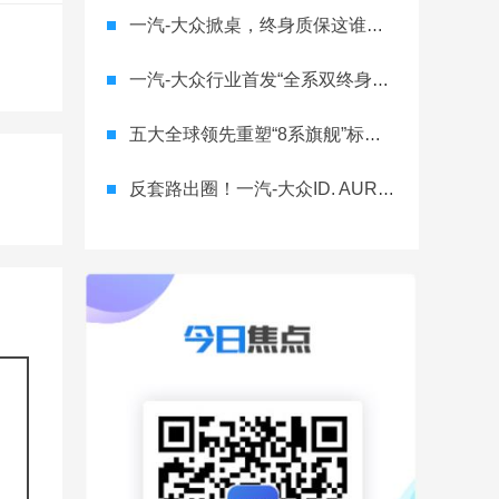
一汽-大众掀桌，终身质保这谁顶得住？
一汽-大众行业首发“全系双终身质保” 重树汽车服务新标杆
五大全球领先重塑“8系旗舰”标杆！神行者8首台量产车下线，8月10日预售
反套路出圈！一汽-大众ID. AURA T6将智舱首秀留给老车主