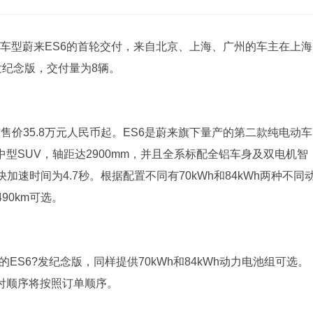
车型蔚来ES6的首轮交付，来自北京、上海、广州的车主在上海
发纪念版，交付量为8辆。
贴前售价35.8万元人民币起。ES6是蔚来旗下量产的第二款纯电动车
中型SUV，轴距达2900mm，并且全系标配全铝车身及双电机智
速时间为4.7秒。根据配置不同有70kWh和84kWh两种不同
90km可选。
ES6?发纪念版，同样提供70kWh和84kWh动力电池组可选。
付顺序将按照订单顺序。