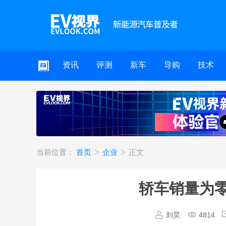
资讯
评测
新车
导购
技术
当前位置：
首页
企业
正文
轿车销量为零
刘昊
4814