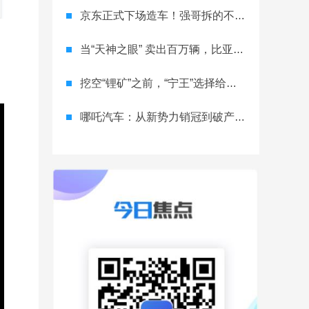
京东正式下场造车！强哥拆的不只是车市，是产业的墙？
当“天神之眼” 卖出百万辆，比亚迪改写的不只是销量榜
挖空“锂矿”之前，“宁王”选择给电池“续命”
哪吒汽车：从新势力销冠到破产重整，一场跌宕起伏的“闹剧”