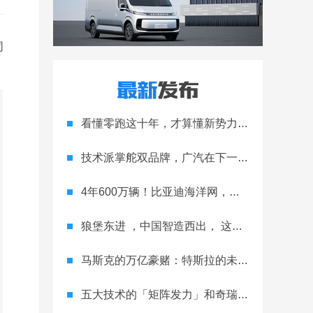
同
看懂零跑这十年，才算懂新势力的生存法则
技术派掌舵双品牌，广汽在下一盘大棋
4年600万辆！比亚迪海洋网，跑完合资车企20年的路
狼堡东进 ，中国智造西出， 这就是与众 08 的双向奔赴
马斯克的万亿豪赌：特斯拉的未来之战
五大技术的「矩阵发力」和奇瑞的「全球抢滩」