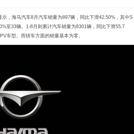
示，海马汽车8月汽车销量为897辆，同比下滑42.50%，其中S
50%至33辆。1-8月则累计汽车销量为8301辆，同比下滑55.7
MPV车型。而轿车方面的销量基本为零。