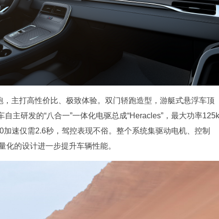
轿跑，主打高性价比、极致体验。双门轿跑造型，游艇式悬浮车顶
研发的“八合一”一体化电驱总成“Heracles”，最大功率125
0-50加速仅需2.6秒，驾控表现不俗。整个系统集驱动电机、控制
轻量化的设计进一步提升车辆性能。