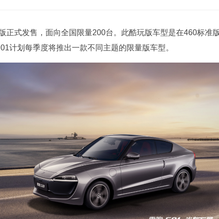
版正式发售，面向全国限量200台。此酷玩版车型是在460标准
零跑S01计划每季度将推出一款不同主题的限量版车型。