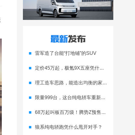
版
雷军造了台能“打地铺”的SUV
定价45万起，极氪9X五座凭什么领跑高端
理工造车思路，能造出均衡的家用轿跑吗
限量999台，这台纯电轿车重新定义运动家用
68万起叫板百万级！腾势Z预售开启
狼系纯电轿跑凭什么甩开对手？