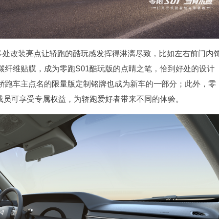
全车多处改装亮点让轿跑的酷玩感发挥得淋漓尽致，比如左右前门内
碳纤维贴膜，成为零跑S01酷玩版的点睛之笔，恰到好处的设计
轿跑车主点名的限量版定制铭牌也成为新车的一部分；此外，零
，成员可享受专属权益，为轿跑爱好者带来不同的体验。