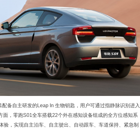
配备自主研发的Leap In 生物钥匙，用户可通过指静脉识别进入
面，零跑S01全车搭载22个外在感知设备组成的全方位感知系
助体验，实现自主泊车、自主驶出、自动跟车、车道保持、紧急制