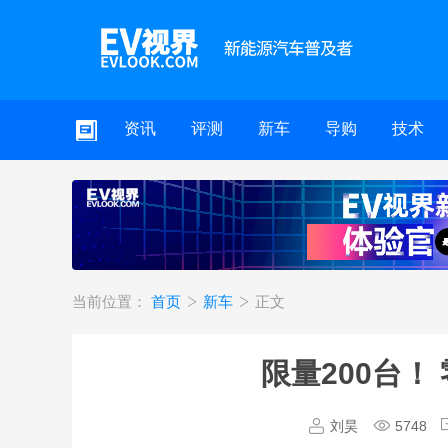
资讯
评测
新车
导购
技术
当前位置：
首页
新车
正文
限量200台！
刘昊
5748