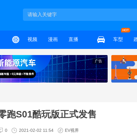
视频
漫画
直播
车型
广告
 零跑S01酷玩版正式发售
0
2021-02-02 11:54
EV视界