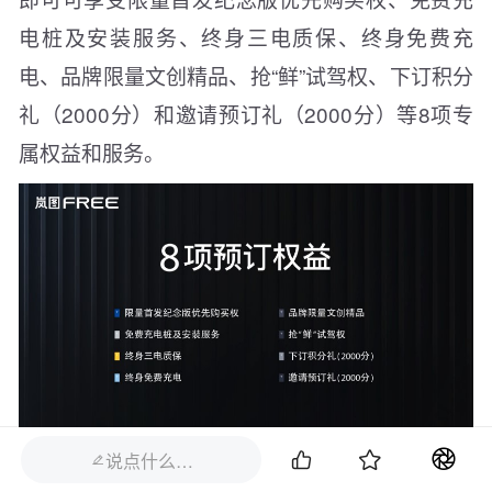
电桩及安装服务、终身三电质保、终身免费充
电、品牌限量文创精品、抢“鲜”试驾权、下订积分
礼（2000分）和邀请预订礼（2000分）等8项专
属权益和服务。


说点什么…

值得一提的是，岚图 FREE 增程版和纯电版均享