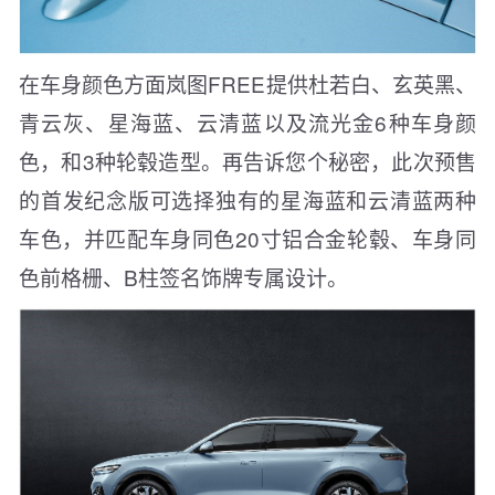
在车身颜色方面岚图FREE提供杜若白、玄英黑、
青云灰、星海蓝、云清蓝以及流光金6种车身颜
色，和3种轮毂造型。再告诉您个秘密，此次预售
的首发纪念版可选择独有的星海蓝和云清蓝两种
车色，并匹配车身同色20寸铝合金轮毂、车身同
色前格栅、B柱签名饰牌专属设计。