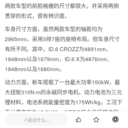
两款车型的前脸格栅的尺寸都很大，并采用两侧
贯穿的形式，很有辨识度。
车身尺寸方面，虽然两款车型的轴距均为
2965mm，采用3排7座的座椅布局。但车身尺寸
有所不同。其中，ID.6 CROZZ为4891mm、
1848mm以及1679mm，ID.6 X为4876mm、
1848mm以及1680mm。
动力方面，新车搭载了一台最大功率150kW，最
大扭矩310N·m的永磁同步电机。动力电池为三元
锂材料，电池系统能量密度为175Wh/kg，工况下
百公里电耗为15.5kWh，NEDC综合工况将达到


说点什么…

588km。