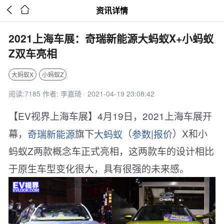


资讯详情
2021上海车展：奇瑞新能源大蚂蚁X+小蚂蚁
Z双车亮相
大蚂蚁X
小蚂蚁Z
阅读:7185 作者: 李嘉琦 · 2021-04-19 23:08:42
【EV视界上海车展】4月19日，2021上海车展开
幕，
奇瑞新能源
旗下
大蚂蚁
（
参数
|
报价
）X和小
蚂蚁Z两款概念车正式亮相，这两款车的设计相比
于原生车型变化很大，具有很强的未来感。