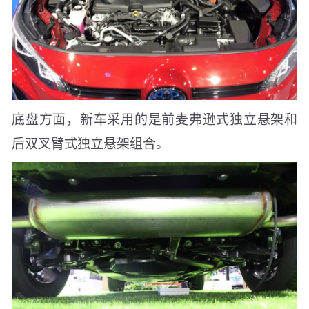
底盘方面，新车采用的是前麦弗逊式独立悬架和
后双叉臂式独立悬架组合。