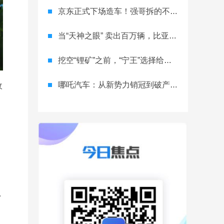
京东正式下场造车！强哥拆的不只是车市，是产业的墙？
当“天神之眼” 卖出百万辆，比亚迪改写的不只是销量榜
挖空“锂矿”之前，“宁王”选择给电池“续命”
哪吒汽车：从新势力销冠到破产重整，一场跌宕起伏的“闹剧”
收
.