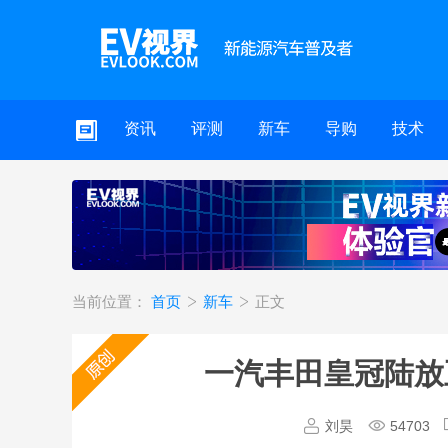
资讯
评测
新车
导购
技术
当前位置：
首页
新车
正文
一汽丰田皇冠陆放正
刘昊
54703