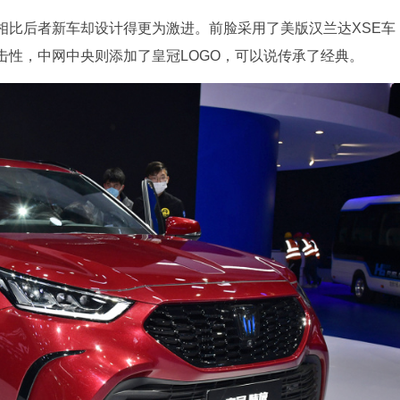
相比后者新车却设计得更为激进。前脸采用了美版汉兰达XSE车
击性，中网中央则添加了皇冠LOGO，可以说传承了经典。