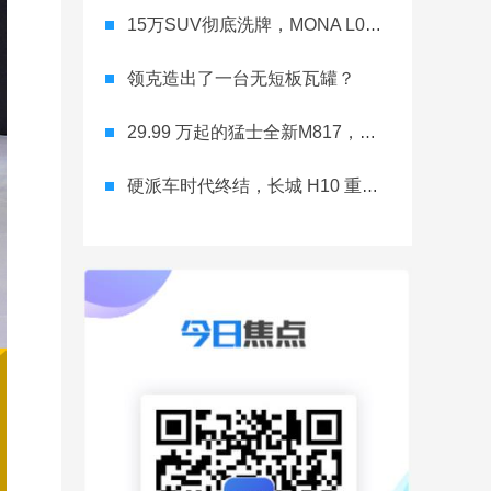
15万SUV彻底洗牌，MONA L03直接降维打击
领克造出了一台无短板瓦罐？
29.99 万起的猛士全新M817，从此越野不靠老司机
硬派车时代终结，长城 H10 重新洗牌