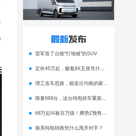
之
年
雷军造了台能“打地铺”的SUV
定价45万起，极氪9X五座凭什么领跑高端
理工造车思路，能造出均衡的家用轿跑吗
限量999台，这台纯电轿车重新定义运动家用
68万起叫板百万级！腾势Z预售开启
狼系纯电轿跑凭什么甩开对手？