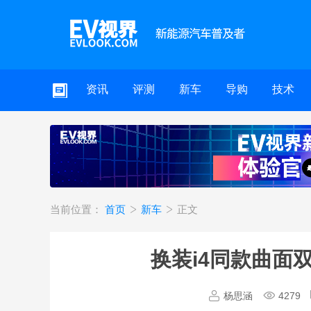
资讯
评测
新车
导购
技术
当前位置：
首页
新车
正文
换装i4同款曲面
杨思涵
4279