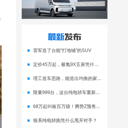
会
雷军造了台能“打地铺”的SUV
定价45万起，极氪9X五座凭什么领跑高端
理工造车思路，能造出均衡的家用轿跑吗
限量999台，这台纯电轿车重新定义运动家用
68万起叫板百万级！腾势Z预售开启
狼系纯电轿跑凭什么甩开对手？