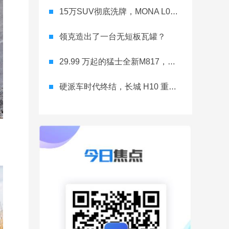
15万SUV彻底洗牌，MONA L03直接降维打击
领克造出了一台无短板瓦罐？
29.99 万起的猛士全新M817，从此越野不靠老司机
硬派车时代终结，长城 H10 重新洗牌