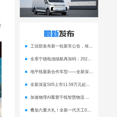
汽
诠
工信部发布新一轮新车公告，埃安Ray 7引发关注
全系宁德电池续航再加码：2027款埃安RT上市，9.98万元起
地平线最新合作车型——全新深蓝S05正式上市！
全新深蓝S05上市11.59万元起，全球时尚激光智能SUV全面进阶
加速物理AI重塑干线智慧物流 智加科技战略合作图达通
叠加六重大礼！全新一代天工08 670 Max上市限时价17.99万元