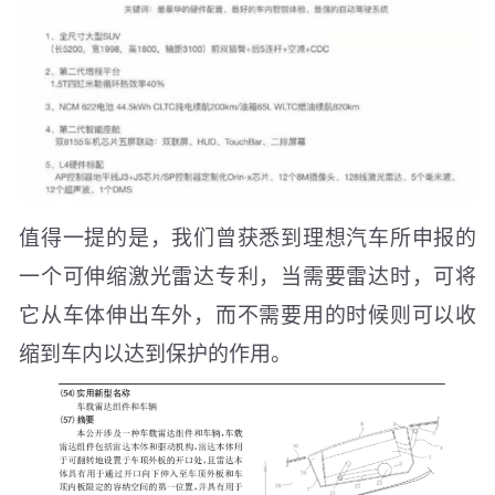
值得一提的是，我们曾获悉到理想汽车所申报的
一个可伸缩激光雷达专利，当需要雷达时，可将
它从车体伸出车外，而不需要用的时候则可以收
缩到车内以达到保护的作用。