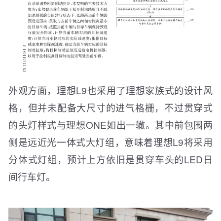
外观方面，理想L9也采用了理想家族式的设计风
格，但并未配备大尺寸的进气格栅，不过贯穿式
的头灯样式与理想ONE如出一辙。其中前包围两
侧是远近光一体式大灯组，意味着理想L9将采用
分体式灯组，预计上方依旧是贯穿车头的LED日
间行车灯。