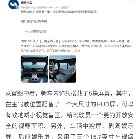
从官图中看，新车内饰共搭载了5块屏幕，其中，
在主驾驶位置配备了一个大尺寸的HUD屏，可以
有效地减小视觉盲区，给驾驶员一个更为开放安
全的视野面积。另外，车辆中控屏、副驾娱乐
屏、后舱娱乐屏，采用了三个15.7英寸车规级