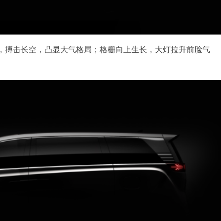
，搏击长空，凸显大气格局；格栅向上生长，大灯拉升前脸气