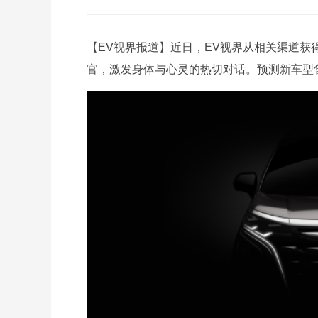
【EV视界报道】近日，EV视界从相关渠道获
官，激发身体与心灵的热切对话。预测新车型售