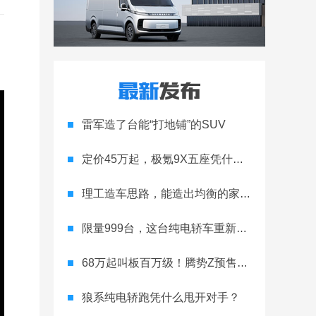
雷军造了台能“打地铺”的SUV
定价45万起，极氪9X五座凭什么领跑高端
理工造车思路，能造出均衡的家用轿跑吗
限量999台，这台纯电轿车重新定义运动家用
68万起叫板百万级！腾势Z预售开启
狼系纯电轿跑凭什么甩开对手？