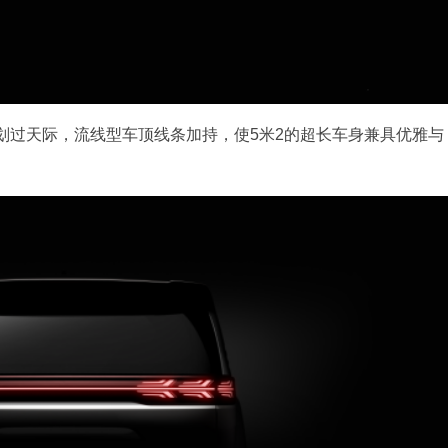
划过天际，流线型车顶线条加持，使5米2的超长车身兼具优雅与