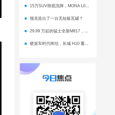
15万SUV彻底洗牌，MONA L03直接降维打击
领克造出了一台无短板瓦罐？
29.99 万起的猛士全新M817，从此越野不靠老司机
硬派车时代终结，长城 H10 重新洗牌