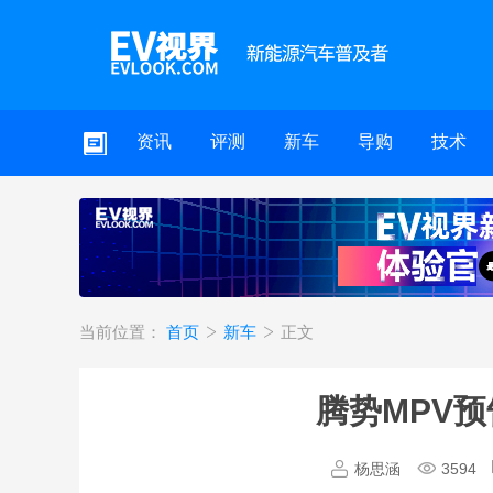
资讯
评测
新车
导购
技术
当前位置：
首页
新车
正文
腾势MPV预
杨思涵
3594