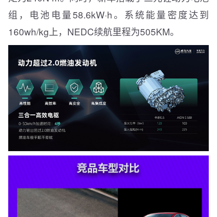
组，电池电量58.6kW·h。系统能量密度达到
160wh/kg上，NEDC续航里程为505KM。