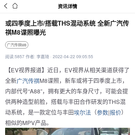


资讯详情
或四季度上市/搭载THS混动系统 全新广汽传
祺M8谍照曝光
广汽传祺M8
阅读:5857 作者: 李嘉琦 · 2022-04-22 09:05:55
【EV视界报道】近日，EV视界从相关渠道获得了
全新
广汽传祺
M8谍照，新车或将于四季度上市，
内部代号“A88”，拥有更大的车身尺寸，可能会提
供两种造型前脸，搭载与丰田合作研发的THS混
动系统，是一款定位与丰田
埃尔法
（
参数
|
报价
）
相似的MPV产品。