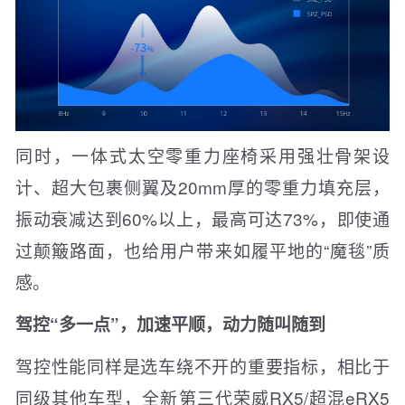
同时，一体式太空零重力座椅采用强壮骨架设
计、超大包裹侧翼及20mm厚的零重力填充层，
振动衰减达到60%以上，最高可达73%，即使通
过颠簸路面，也给用户带来如履平地的“魔毯”质
感。
驾控“多一点”，加速平顺，动力随叫随到
驾控性能同样是选车绕不开的重要指标，相比于
同级其他车型，全新第三代荣威RX5/超混eRX5