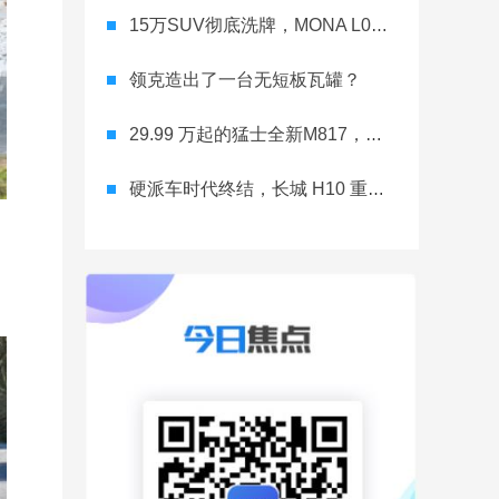
15万SUV彻底洗牌，MONA L03直接降维打击
领克造出了一台无短板瓦罐？
29.99 万起的猛士全新M817，从此越野不靠老司机
硬派车时代终结，长城 H10 重新洗牌