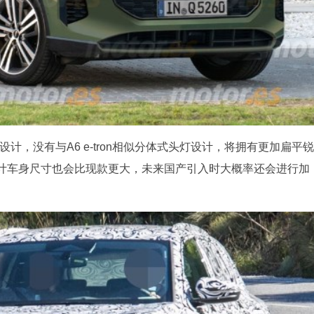
计，没有与A6 e-tron相似分体式头灯设计，将拥有更加扁平锐
计车身尺寸也会比现款更大，未来国产引入时大概率还会进行加