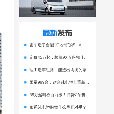
雷军造了台能“打地铺”的SUV
定价45万起，极氪9X五座凭什么领跑高端
理工造车思路，能造出均衡的家用轿跑吗
限量999台，这台纯电轿车重新定义运动家用
68万起叫板百万级！腾势Z预售开启
狼系纯电轿跑凭什么甩开对手？