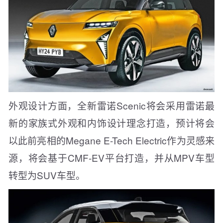
外观设计方面，全新雷诺Scenic将会采用雷诺最
新的家族式外观和内饰设计理念打造，预计将会
以此前亮相的Megane E-Tech Electric作为灵感来
源，将会基于CMF-EV平台打造，并从MPV车型
转型为SUV车型。