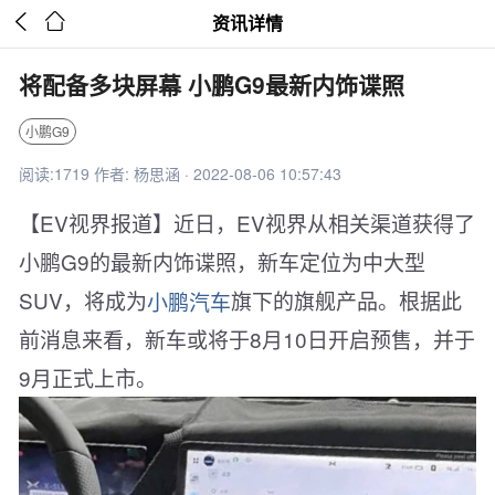


资讯详情
将配备多块屏幕 小鹏G9最新内饰谍照
小鹏G9
阅读:1719 作者: 杨思涵 · 2022-08-06 10:57:43
【EV视界报道】近日，EV视界从相关渠道获得了
小鹏G9的最新内饰谍照，新车定位为中大型
SUV，将成为
小鹏汽车
旗下的旗舰产品。根据此
前消息来看，新车或将于8月10日开启预售，并于
9月正式上市。