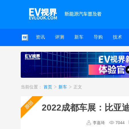
资讯
评测
新车
导购
技术
当前位置：
首页
新车
正文
2022成都车展：比亚
李嘉琦
7044