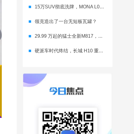
15万SUV彻底洗牌，MONA L03直接降维打击
领克造出了一台无短板瓦罐？
29.99 万起的猛士全新M817，从此越野不靠老司机
硬派车时代终结，长城 H10 重新洗牌