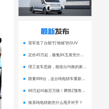
，
雷军造了台能“打地铺”的SUV
定价45万起，极氪9X五座凭什么领跑高端
理工造车思路，能造出均衡的家用轿跑吗
限量999台，这台纯电轿车重新定义运动家用
68万起叫板百万级！腾势Z预售开启
狼系纯电轿跑凭什么甩开对手？