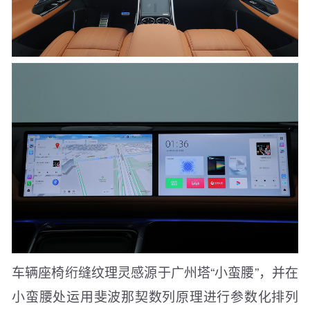
车辆座椅绗缝纹理灵感源于广州塔“小蛮腰”，并在
小蛮腰处运用斐波那契数列原理进行参数化排列