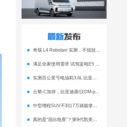
，
奇瑞 L4 Robotaxi 实测，不炫技只落地
满足全家使用需求 试驾蓝电E5 PLUS长续航版
实测百公里亏电油耗3.6L 比亚迪宋L DM-i不仅仅颜值在线
云辇-C加持，比亚迪唐/汉DM-p战神版诠释如何可快可野
中型增程SUV不到17万就能拿下 新款零跑C11到底有多顶？
真的是“混比电香”？第9代凯美瑞全是“心机”