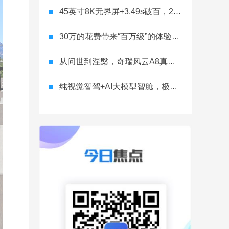
45英寸8K无界屏+3.49s破百，22.88万的银河E8性能版有多能打？
30万的花费带来“百万级”的体验？全球首款标配800V的MPV是如何做到的
从问世到涅槃，奇瑞风云A8真能压到燃油车最一根救命稻草？
纯视觉智驾+AI大模型智舱，极越01要重新定义智能汽车了？