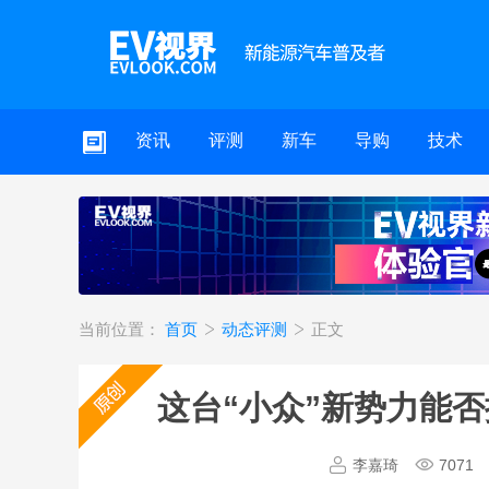
资讯
评测
新车
导购
技术
当前位置：
首页
动态评测
正文
这台“小众”新势力能否
李嘉琦
7071