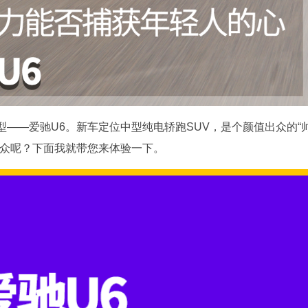
——爱驰U6。新车定位中型纯电轿跑SUV，是个颜值出众的“
出众呢？下面我就带您来体验一下。