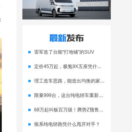
位
雷军造了台能“打地铺”的SUV
定价45万起，极氪9X五座凭什么领跑高端
理工造车思路，能造出均衡的家用轿跑吗
限量999台，这台纯电轿车重新定义运动家用
68万起叫板百万级！腾势Z预售开启
狼系纯电轿跑凭什么甩开对手？