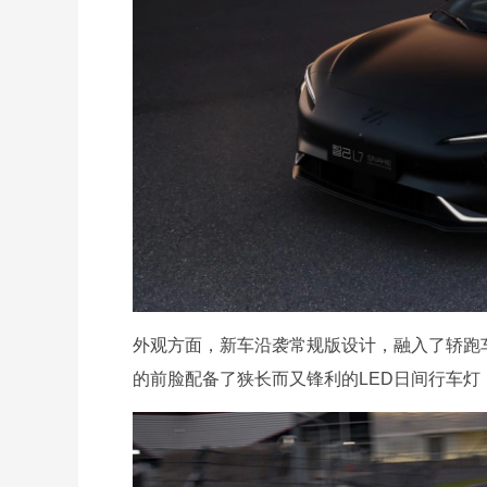
外观方面，新车沿袭常规版设计，融入了轿跑
的前脸配备了狭长而又锋利的LED日间行车灯，