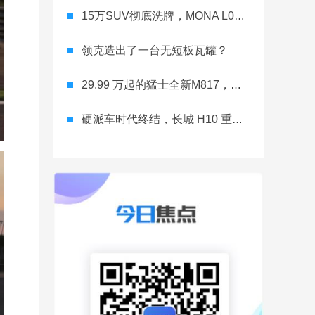
15万SUV彻底洗牌，MONA L03直接降维打击
领克造出了一台无短板瓦罐？
29.99 万起的猛士全新M817，从此越野不靠老司机
硬派车时代终结，长城 H10 重新洗牌