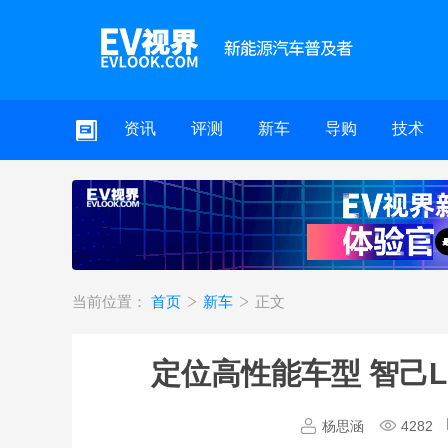
资讯
评测
新车
导购
技术
当前位置：
首页
新车
正文
定位高性能车型 智己L7 
杨思涵
4282