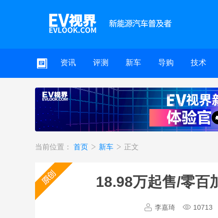
资讯
评测
新车
导购
技术
当前位置：
首页
新车
正文
18.98万起售/零
李嘉琦
10713