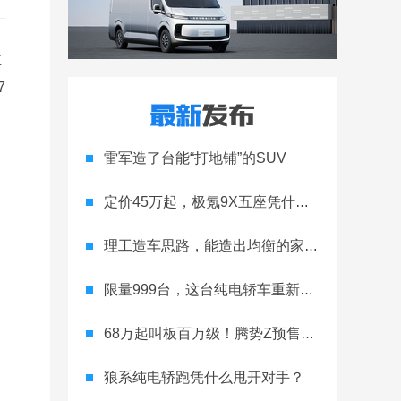
主
7
雷军造了台能“打地铺”的SUV
定价45万起，极氪9X五座凭什么领跑高端
理工造车思路，能造出均衡的家用轿跑吗
限量999台，这台纯电轿车重新定义运动家用
68万起叫板百万级！腾势Z预售开启
狼系纯电轿跑凭什么甩开对手？