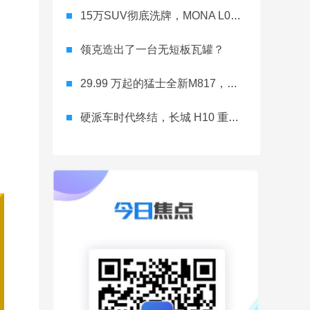
15万SUV彻底洗牌，MONA L03直接降维打击
领克造出了一台无短板瓦罐？
29.99 万起的猛士全新M817，从此越野不靠老司机
硬派车时代终结，长城 H10 重新洗牌