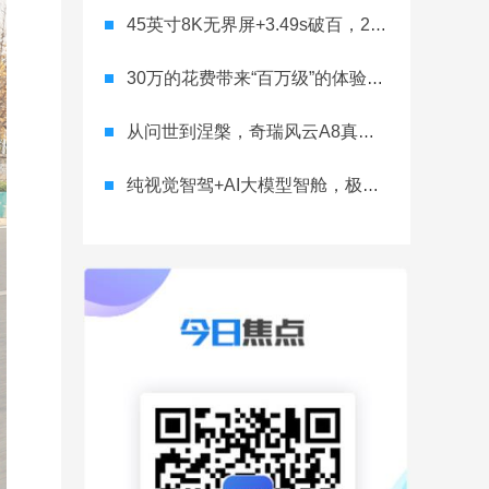
45英寸8K无界屏+3.49s破百，22.88万的银河E8性能版有多能打？
30万的花费带来“百万级”的体验？全球首款标配800V的MPV是如何做到的
从问世到涅槃，奇瑞风云A8真能压到燃油车最一根救命稻草？
纯视觉智驾+AI大模型智舱，极越01要重新定义智能汽车了？