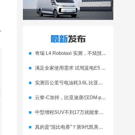
以
奇瑞 L4 Robotaxi 实测，不炫技只落地
满足全家使用需求 试驾蓝电E5 PLUS长续航版
实测百公里亏电油耗3.6L 比亚迪宋L DM-i不仅仅颜值在线
云辇-C加持，比亚迪唐/汉DM-p战神版诠释如何可快可野
中型增程SUV不到17万就能拿下 新款零跑C11到底有多顶？
真的是“混比电香”？第9代凯美瑞全是“心机”