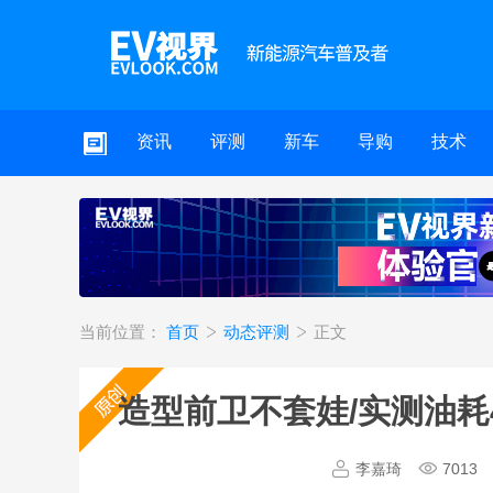
资讯
评测
新车
导购
技术
当前位置：
首页
动态评测
正文
造型前卫不套娃/实测油耗4.
李嘉琦
7013