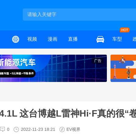
视频
漫画
直播
车型
广告
1L 这台博越L雷神Hi·F真的很“卷
0
2022-11-23 18:21
EV视界