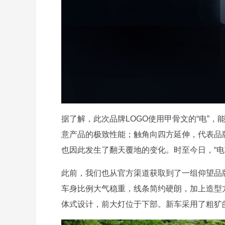
据了解，此次品牌LOGO使用甲骨文的“电”
意产品的极致性能；触角向四方延伸，代表品
也因此发生了翻天覆地的变化。时至今日，“
此前，我们也从官方渠道获取到了一组仰望品牌
车身比例大气稳重，线条简约硬朗，加上造型
体式设计，前大灯位于下部。新车采用了粗犷