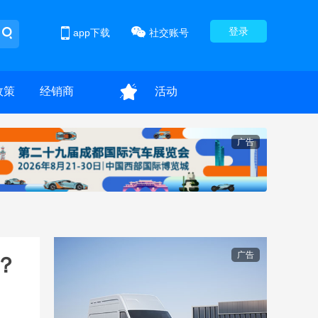
登录
app下载
社交账号
政策
经销商
活动
广告
广告
？