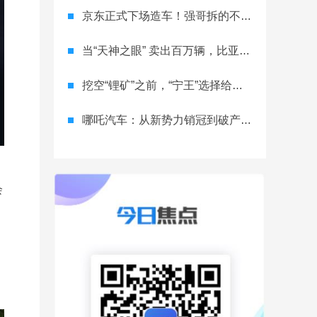
京东正式下场造车！强哥拆的不只是车市，是产业的墙？
当“天神之眼” 卖出百万辆，比亚迪改写的不只是销量榜
挖空“锂矿”之前，“宁王”选择给电池“续命”
哪吒汽车：从新势力销冠到破产重整，一场跌宕起伏的“闹剧”
寓
会