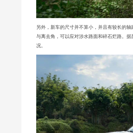
另外，新车的尺寸并不算小，并且有较长的轴
与离去角，可以应对涉水路面和碎石烂路。据
况。