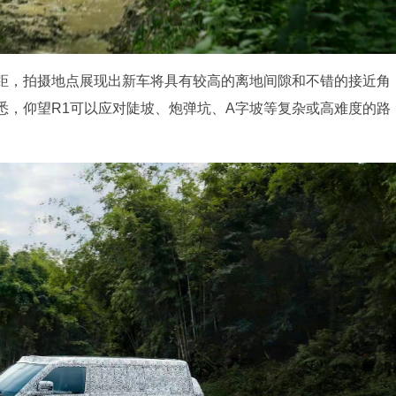
距，拍摄地点展现出新车将具有较高的离地间隙和不错的接近角
悉，仰望R1可以应对陡坡、炮弹坑、A字坡等复杂或高难度的路