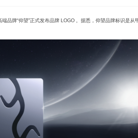
下高端品牌“仰望”正式发布品牌 LOGO 。据悉，仰望品牌标识是从