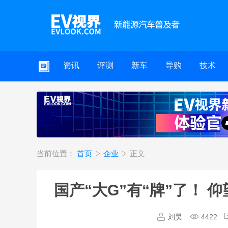
资讯
评测
新车
导购
技术
当前位置：
首页
企业
正文
国产“大G”有“牌”了！ 
刘昊
4422