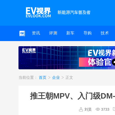
资讯
评测
新车
导购
技术
当前位置：
首页
企业
正文
推王朝MPV、入门级DM
刘昊
3733