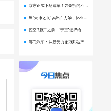
京东正式下场造车！强哥拆的不只是车市，是产业的墙？
当“天神之眼” 卖出百万辆，比亚迪改写的不只是销量榜
挖空“锂矿”之前，“宁王”选择给电池“续命”
哪吒汽车：从新势力销冠到破产重整，一场跌宕起伏的“闹剧”