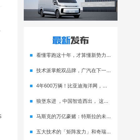
将
看懂零跑这十年，才算懂新势力的生存法则
技术派掌舵双品牌，广汽在下一盘大棋
4年600万辆！比亚迪海洋网，跑完合资车企20年的路
狼堡东进 ，中国智造西出， 这就是与众 08 的双向奔赴
马斯克的万亿豪赌：特斯拉的未来之战
S
五大技术的「矩阵发力」和奇瑞的「全球抢滩」