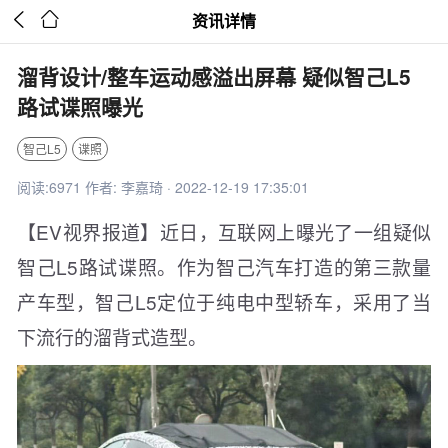


资讯详情
溜背设计/整车运动感溢出屏幕 疑似智己L5
路试谍照曝光
智己L5
谍照
阅读:6971 作者: 李嘉琦 · 2022-12-19 17:35:01
【EV视界报道】近日，互联网上曝光了一组疑似
智己L5路试谍照。作为智己汽车打造的第三款量
产车型，智己L5定位于纯电中型轿车，采用了当
下流行的溜背式造型。