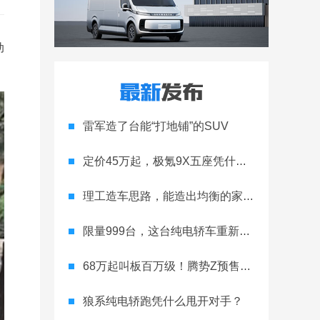
动
雷军造了台能“打地铺”的SUV
定价45万起，极氪9X五座凭什么领跑高端
理工造车思路，能造出均衡的家用轿跑吗
限量999台，这台纯电轿车重新定义运动家用
68万起叫板百万级！腾势Z预售开启
狼系纯电轿跑凭什么甩开对手？