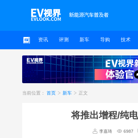
资讯
评测
新车
导购
技术
当前位置：
首页
新车
正文
将推出增程/纯电
李嘉琦
6987