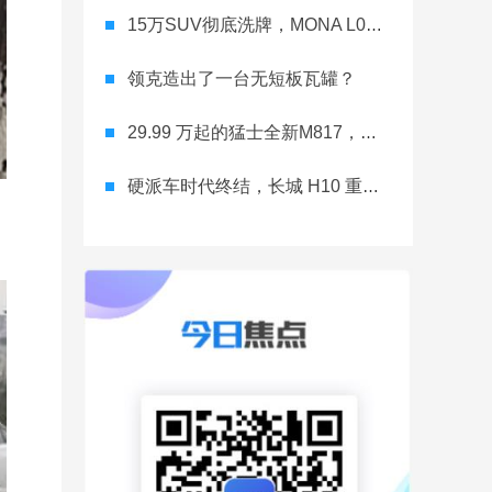
15万SUV彻底洗牌，MONA L03直接降维打击
领克造出了一台无短板瓦罐？
29.99 万起的猛士全新M817，从此越野不靠老司机
硬派车时代终结，长城 H10 重新洗牌