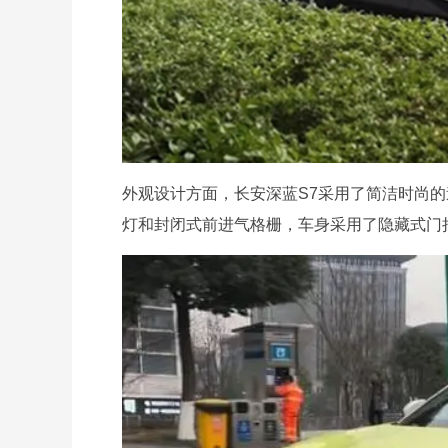
外观设计方面，长安深蓝S7采用了简洁时尚
灯和封闭式前进气格栅，车身采用了隐藏式门