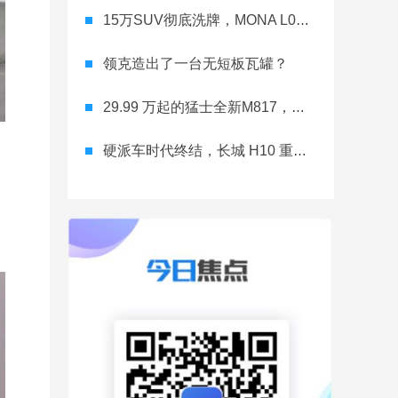
15万SUV彻底洗牌，MONA L03直接降维打击
领克造出了一台无短板瓦罐？
29.99 万起的猛士全新M817，从此越野不靠老司机
硬派车时代终结，长城 H10 重新洗牌