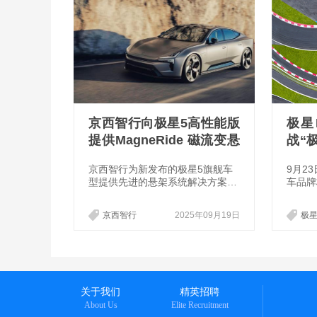
京西智行向极星5高性能版
极星P
提供MagneRide 磁流变悬
战“
架系统
道之
京西智行为新发布的极星5旗舰车
9月2
型提供先进的悬架系统解决方案：
车品牌
高性能版将搭载MagneRide 磁流
天府国
变主动悬架系统，兼具卓越动态性
道正式
京西智行
2025年09月19日
极
能与臻享驾乘舒适性；双电机版将
星Po
配备设有集成液压回弹止挡装置的
明星车
精密被动减震器。
场挑战
纯粹驾
星4实
官方标
关于我们
精英招聘
牌的纯
About Us
Elite Recruitment
之王”