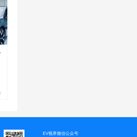
台
0
日
州
人
EV视界微信公众号