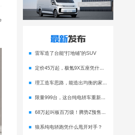
e
雷军造了台能“打地铺”的SUV
定价45万起，极氪9X五座凭什么领跑高端
理工造车思路，能造出均衡的家用轿跑吗
限量999台，这台纯电轿车重新定义运动家用
68万起叫板百万级！腾势Z预售开启
狼系纯电轿跑凭什么甩开对手？