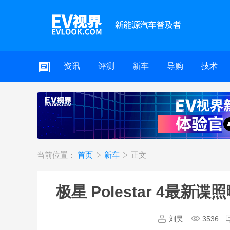
资讯
评测
新车
导购
技术
当前位置：
首页
新车
正文
极星 Polestar 4最新
刘昊
3536