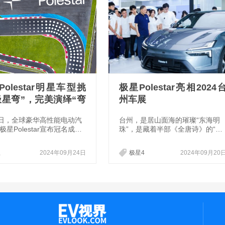
olestar明星车型挑
极星Polestar亮相2024
极星弯”，完美演绎“弯
州车展
王”驾控魅力
3日，全球豪华高性能电动汽
台州，是居山面海的璀璨“东海明
极星Polestar宣布冠名成都
珠”，是藏着半部《全唐诗》的“宝
际赛车场1号弯，并将此弯
藏之地”，更是闻名遐迩的“民营造
命名为“极星弯”。当天，极
车第一城”。9月19日-9月22日，2
星
2024年09月24日
极星4
2024年09月20
lestar邀请众多专业大咖驾驶
24台州国际汽车工业博览会在台
型极星1、极星2、极星4现
国际博览中心盛大举行，极星Pole
“极星弯”，全面验证产品的
star携旗下重磅车型纯电高性能SU
控实力。在此次挑战中，极
V极星4闪耀亮相吉利形象馆。令
测过弯G值高达1.51G，超越
惊喜的是，极星Polestar展台不仅
定的1.49G，完美演绎了品
吸引了众多车迷争相围观打卡，更
粹驾控理念，彰显出“弯道
迎来吉利控股集团董事长李书福的
的不凡魅力。
莅临，为极星Polestar现场“