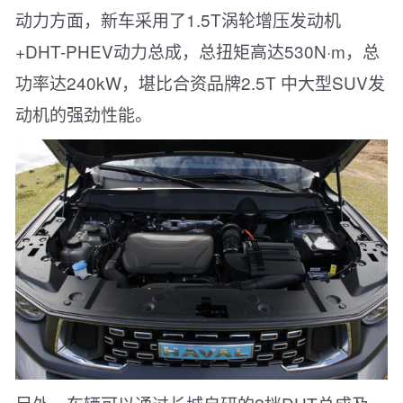
动力方面，新车采用了1.5T涡轮增压发动机
+DHT-PHEV动力总成，总扭矩高达530N·m，总
功率达240kW，堪比合资品牌2.5T 中大型SUV发
动机的强劲性能。