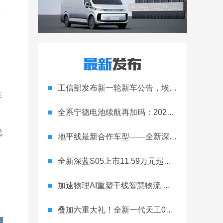
工信部发布新一轮新车公告，埃安Ray 7引发关注
性
全系宁德电池续航再加码：2027款埃安RT上市，9.98万元起
优
地平线最新合作车型——全新深蓝S05正式上市！
全新深蓝S05上市11.59万元起，全球时尚激光智能SUV全面进阶
加速物理AI重塑干线智慧物流 智加科技战略合作图达通
叠加六重大礼！全新一代天工08 670 Max上市限时价17.99万元