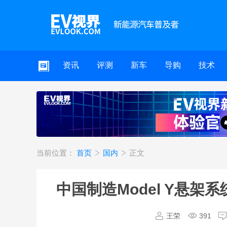
资讯
评测
新车
导购
技术
当前位置：
首页
国内
正文
中国制造Model Y悬
王荣
391