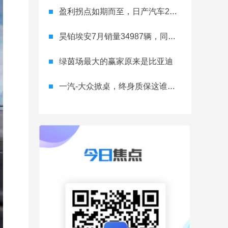
盈利拐点如期而至，日产汽车26财年一季度财报释放稳健增长信号
昊铂埃安7月销量34987辆，同比增长31.74%，全新Ray系列蓄势待发
绿茵场最大的赢家原来是比亚迪
一汽-大众掀桌，终身质保这谁顶得住？