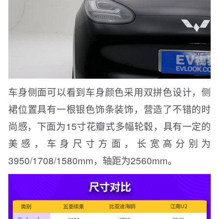
车身侧面可以看到车身颜色采用双拼色设计，侧
裙位置具有一根银色饰条装饰，营造了不错的时
尚感，下面为15寸花瓣式多幅轮毂，具有一定的
美感，车身尺寸方面，长宽高分别为
3950/1708/1580mm，轴距为2560mm。