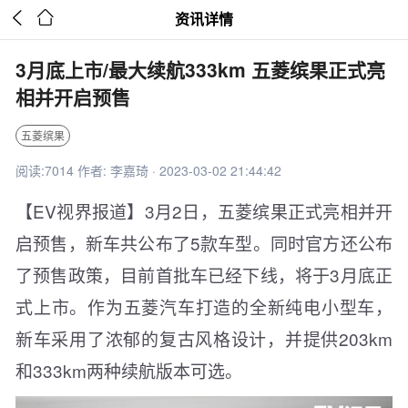


资讯详情
3月底上市/最大续航333km 五菱缤果正式亮
相并开启预售
五菱缤果
阅读:7014 作者: 李嘉琦 · 2023-03-02 21:44:42
【EV视界报道】3月2日，五菱缤果正式亮相并开
启预售，新车共公布了5款车型。同时官方还公布
了预售政策，目前首批车已经下线，将于3月底正
式上市。作为五菱汽车打造的全新纯电小型车，
新车采用了浓郁的复古风格设计，并提供203km
和333km两种续航版本可选。